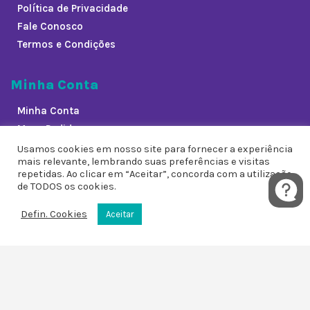
Política de Privacidade
Fale Conosco
Termos e Condições
Minha Conta
Minha Conta
Meus Pedidos
Lista de Desejos
Usamos cookies em nosso site para fornecer a experiência
mais relevante, lembrando suas preferências e visitas
repetidas. Ao clicar em “Aceitar”, concorda com a utilização
de TODOS os cookies.
Redes Sociais
Defin. Cookies
Aceitar
0
0