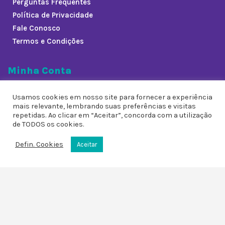
Perguntas Frequentes
Política de Privacidade
Fale Conosco
Termos e Condições
Minha Conta
Minha Conta
Usamos cookies em nosso site para fornecer a experiência
Meus Pedidos
mais relevante, lembrando suas preferências e visitas
Lista de Desejos
repetidas. Ao clicar em “Aceitar”, concorda com a utilização
de TODOS os cookies.
Defin. Cookies
Aceitar
Redes Sociais
0
0